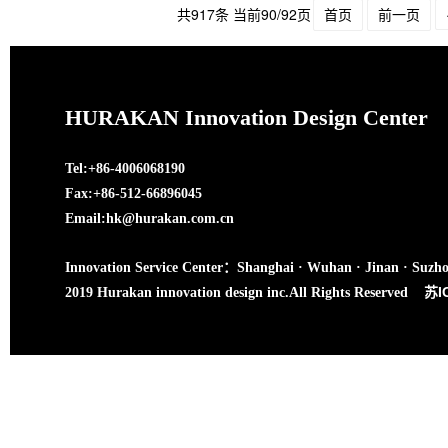
共917条 当前90/92页
首页
前一页
HURAKAN Innovation Design Center
Tel:+86-4006068190
Fax:+86-512-66896045
Email:hk@hurakan.com.cn
Innovation Service Center：Shanghai · Wuhan · Jinan · Suzh
苏I
2019 Hurakan innovation design inc.All Rights Reserved