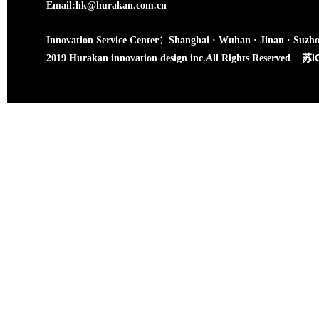
Email:hk@hurakan.com.cn
Innovation Service Center：Shanghai · Wuhan · Jinan · Suzh
苏I
2019 Hurakan innovation design inc.All Rights Reserved