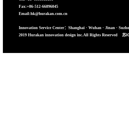
Fax:+86-512-66896045
Email:hk@hurakan.com.cn
Innovation Service Center：Shanghai · Wuhan · Jinan · Suzh
苏I
2019 Hurakan innovation design inc.All Rights Reserved